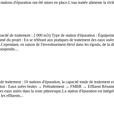
tations d'épuration ont été mises en place.L'eau traitée alimente la rivièr
acité de traitement : 2 000 m3/j Type de station d'épuration : Équipem
 projet : En se référant aux pratiques de traitement des eaux usées d'a
.Cependant, en raison de l'investissement élevé dans les égouts, de la dif
 suspendu....
 traitement : 10 stations d'épuration, la capacité totale de traitement 
ation : Eaux usées brutes → Prétraitement → FMBR → Effluent Résumé 
s eaux usées dans la zone pittoresque.La station d'épuration est intégr
les effluents...