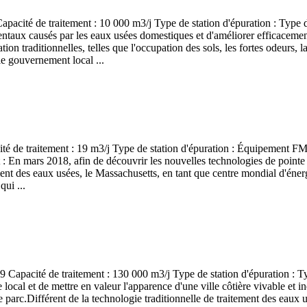
cité de traitement : 10 000 m3/j Type de station d'épuration : Type d
ntaux causés par les eaux usées domestiques et d'améliorer efficacement
n traditionnelles, telles que l'occupation des sols, les fortes odeurs, la n
le gouvernement local ...
ité de traitement : 19 m3/j Type de station d'épuration : Équipement F
En mars 2018, afin de découvrir les nouvelles technologies de pointe d
ment des eaux usées, le Massachusetts, en tant que centre mondial d'éner
qui ...
apacité de traitement : 130 000 m3/j Type de station d'épuration : Ty
 local et de mettre en valeur l'apparence d'une ville côtière vivable et
e parc.Différent de la technologie traditionnelle de traitement des eaux