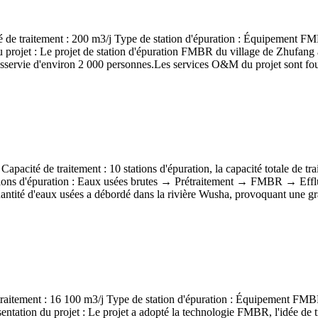
 de traitement : 200 m3/j Type de station d'épuration : Équipement FMB
jet : Le projet de station d'épuration FMBR du village de Zhufang a
esservie d'environ 2 000 personnes.Les services O&M du projet sont fou
acité de traitement : 10 stations d'épuration, la capacité totale de tra
ions d'épuration : Eaux usées brutes → Prétraitement → FMBR → Effluen
uantité d'eaux usées a débordé dans la rivière Wusha, provoquant une gra
raitement : 16 100 m3/j Type de station d'épuration : Équipement FMBR 
ion du projet : Le projet a adopté la technologie FMBR, l'idée de trait