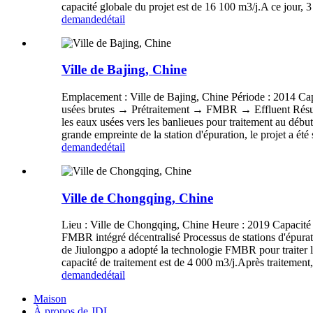
capacité globale du projet est de 16 100 m3/j.A ce jour, 3 s
demande
détail
Ville de Bajing, Chine
Emplacement : Ville de Bajing, Chine Période : 2014 Cap
usées brutes → Prétraitement → FMBR → Effluent Résumé du
les eaux usées vers les banlieues pour traitement au début
grande empreinte de la station d'épuration, le projet a été
demande
détail
Ville de Chongqing, Chine
Lieu : Ville de Chongqing, Chine Heure : 2019 Capacité de
FMBR intégré décentralisé Processus de stations d'épur
de Jiulongpo a adopté la technologie FMBR pour traiter le
capacité de traitement est de 4 000 m3/j.Après traitement, 
demande
détail
Maison
À propos de JDL