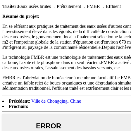
Traiter:
Eaux usées brutes→ Prétraitement→ FMBR→ Effluent
Résumé du projet:
En se référant aux pratiques de traitement des eaux usées d'autres cant
l'investissement élevé dans les égouts, de la difficulté de construction
des eaux usées, le gouvernement local a finalement sélectionné la t
m2 et l'empreinte globale de la station d'épuration est d'environ 670 m
s'intègrent au paysage de la communauté résidentielle.Depuis l'achèvemen
La technologie FMBR est une technologie de traitement des eaux usé
carbone, l'azote et le phosphore dans un seul réacteur.FMBR a activé av
des eaux usées rurales, l'assainissement des bassins versants, etc.
FMBR est l'abréviation de bioréacteur à membrane facultatif.Le FMBR 
créative un faible rejet de boues organiques et une dégradation simulta
sédimentation traditionnel, l'effluent traité est extrêmement clair et les 
Précédent:
Ville de Chongqing, Chine
Prochain: