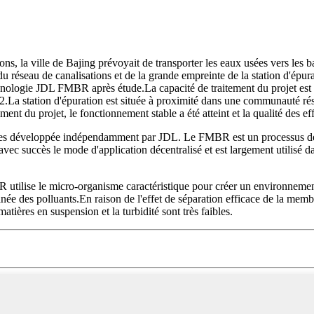
ons, la ville de Bajing prévoyait de transporter les eaux usées vers les
 du réseau de canalisations et de la grande empreinte de la station d'épur
echnologie JDL FMBR après étude.La capacité de traitement du projet es
2.La station d'épuration est située à proximité dans une communauté résid
t du projet, le fonctionnement stable a été atteint et la qualité des eff
es développée indépendamment par JDL. Le FMBR est un processus de t
ec succès le mode d'application décentralisé et est largement utilisé da
utilise le micro-organisme caractéristique pour créer un environnement 
née des polluants.En raison de l'effet de séparation efficace de la membr
matières en suspension et la turbidité sont très faibles.